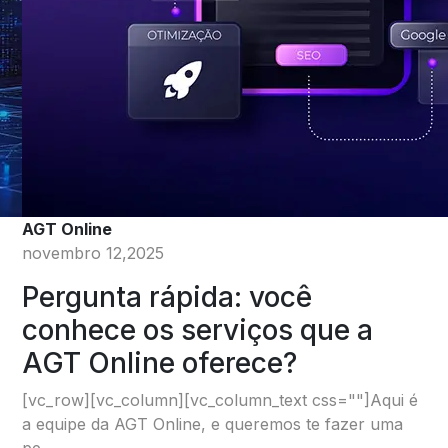
AGT Online
novembro 12,2025
Pergunta rápida: você
conhece os serviços que a
AGT Online oferece?
[vc_row][vc_column][vc_column_text css=""]Aqui é
a equipe da AGT Online, e queremos te fazer uma