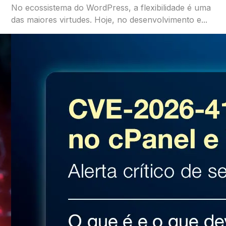
No ecossistema do WordPress, a flexibilidade é uma
das maiores virtudes. Hoje, no desenvolvimento e...