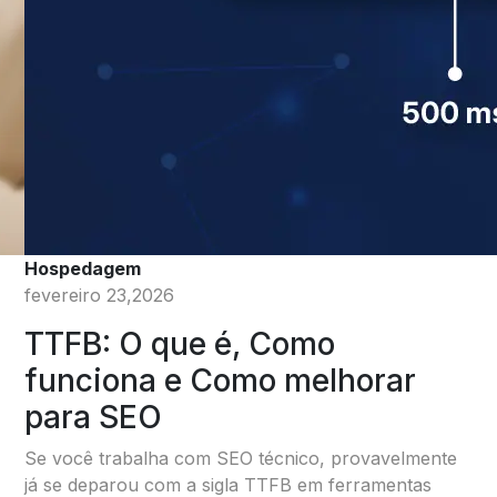
Hospedagem
fevereiro 23,2026
TTFB: O que é, Como
funciona e Como melhorar
para SEO
Se você trabalha com SEO técnico, provavelmente
já se deparou com a sigla TTFB em ferramentas