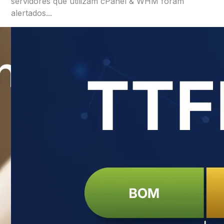
servidores que utilizam cPanel & WHM foram
alertados...