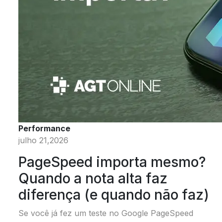
Performance
julho 21,2026
PageSpeed importa mesmo?
Quando a nota alta faz
diferença (e quando não faz)
Se você já fez um teste no Google PageSpeed