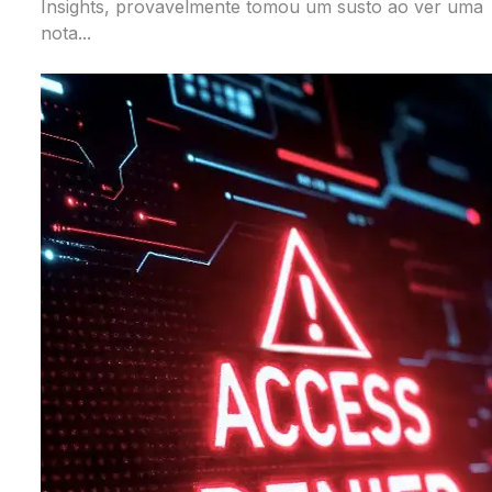
Insights, provavelmente tomou um susto ao ver uma
nota...