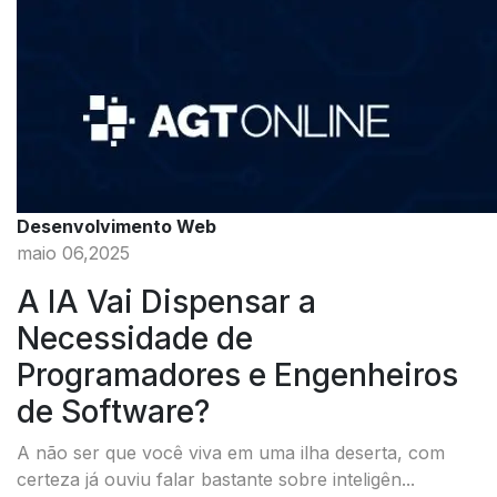
Desenvolvimento Web
maio 06,2025
A IA Vai Dispensar a
Necessidade de
Programadores e Engenheiros
de Software?
A não ser que você viva em uma ilha deserta, com
certeza já ouviu falar bastante sobre inteligên...