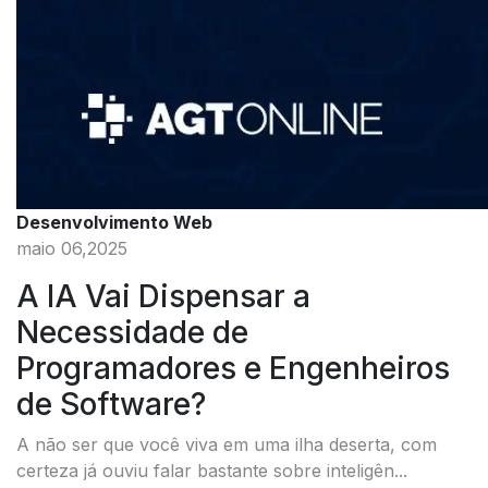
Desenvolvimento Web
maio 06,2025
A IA Vai Dispensar a
Necessidade de
Programadores e Engenheiros
de Software?
A não ser que você viva em uma ilha deserta, com
certeza já ouviu falar bastante sobre inteligên...