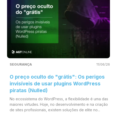
SEGURANÇA
11/06/26
O preço oculto do "grátis": Os perigos
invisíveis de usar plugins WordPress
piratas (Nulled)
No ecossistema do WordPress, a flexibilidade é uma das
maiores virtudes. Hoje, no desenvolvimento e na criação
de sites profissionais, existem soluções de elite no...