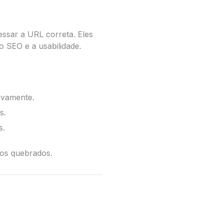
ssar a URL correta. Eles
 SEO e a usabilidade.
ivamente.
s.
s.
tos quebrados.